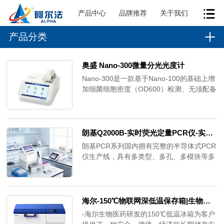
产品中心
品牌推荐
关于我们
产品分类
奥盛 Nano-300微量分光光度计
Nano-300是一款基于Nano-100的基础上增
加细菌细胞密度（OD600）检测、无须配备
电脑的全波长（200-800nm）超微量分光光
度计。不仅可以像Nano-100一样仅需2ul样
品，就可快速准确的检测核酸、蛋白质和细
胞溶液，并配备比色皿模式，进行细菌等培
朗基Q2000B-实时荧光定量PCR仪-实时荧光pcr仪
养液浓度的检测，从而估计细菌的生长情
朗基PCR系列国内拥有完整的半导体式PCR
况。
仪生产线，具有多类型、多孔、多模块等多
重选择，型号从普通的PCR仪到荧光定量
PCR仪，从快速PCR仪到梯度PCR仪，种类
丰富，规格齐全，已满足不同客户群体的需
求。PCR仪采用目前进口半导体技术以及
海尔-150℃物联网深低温保存箱|生物样本 细胞储存专用
MARLOW半导体芯片制造商生产的半导体
-海尔生物医药研发的150℃低温冰箱为客户
材料做为核心部件，确保产品的扩增速度、