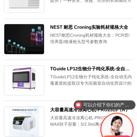
提供了一种安全、便捷、经济的长期储存方
分析结果及系统可靠性，成为目前PCR行业
式。通过提供比水重结晶温度低20℃左右的
的主流设备。
储存环境，该冷冻箱适用于储存各种生物样
本，如病毒、红细胞、白细胞、切片、骨
骼、精子、海洋产品、特殊检测材料甚至电
NEST 耐思 Croning实验耗材规格大全
子产品检测等
NEST耐思Croning耗材规格大全：PCR管/
培养皿/移液枪头型号参数查询
TGuide LP12生物分子纯化系统-全自动无内毒素质粒提取仪
TGuideLP12生物分子纯化系统-全自动无内
毒素质粒提取仪专为实验室自动化而设计的
生物分子纯化系统。它基于磁珠法提取核酸
原理，提供全自动的从裂解到纯化过程，提
高了质粒提取的效率和纯度。
可以介绍下你们的产品么？
大容量高速冷冻离心机-PRO2515（R）
大容量高速冷冻离心机-PRO2515（R）
MAX转子容量：5/2.0ml离心管，
6×15/25/50ml离心管；MAX相对离心力：
25155xg(15000rpm)；可以适配16款不同