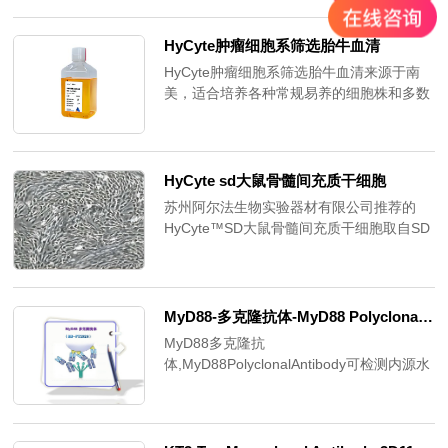
转子；离心机上盖快速锁紧技术，可快速、
轻松的开盖关盖；旋钮加触摸式调节参数；
HyCyte肿瘤细胞系筛选胎牛血清​
瞬时离心按键，即可以快速完成离心；软刹
HyCyte肿瘤细胞系筛选胎牛血清来源于南
车，防止重县保护敏感样品；自动转子失衡
美，适合培养各种常规易养的细胞株和多数
识别，离心更安全；自动识别16款转子，并
肿瘤细胞株。
进行限速控制；可存储8个常用程序；2个记
忆功能快捷程序按键，快速调取常用程序；
紧急开盖功能，适用断电等突发实验事故；
HyCyte sd大鼠骨髓间充质干细胞
三种定时功能，定时开启，定时关闭和计
苏州阿尔法生物实验器材有限公司推荐的
时；门锁开关状态显示及纠错功能，报警及
HyCyte™SD大鼠骨髓间充质干细胞取自SD
停机功能；10档加减速度曲线控制；温度范
大鼠的骨髓，经检测，确保细胞无细菌、真
围：-20-40°C；持续制冷功能，离心结束后
菌、支原体和病毒污染，表达多种间充质干
仍可保持设定温度；快速预冷功能，可快速
细胞特异性表面标记，具有良好的增殖和分
预冷腔体；自动待机功能，可选1、2、4或8
化潜能，经定向诱导，可分化为脂肪细胞、
小时，停止使用后自动待机，降低能耗，延
MyD88-多克隆抗体-MyD88 Polyclonal Antibody
成骨细胞、成软骨细胞等。
长压缩机使用寿命；内置冷凝水槽，避免冷
MyD88多克隆抗
凝水积聚，防止腐蚀。
体,MyD88PolyclonalAntibody可检测内源水
平的MyD88蛋白。