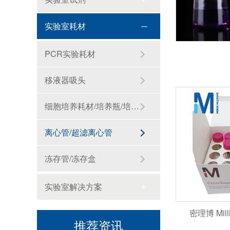
实验室耗材
PCR实验耗材
移液器吸头
细胞培养耗材/培养瓶/培养板
中型微射流均质机在纳米材料的均质处理中的应用
离心管/超滤离心管
海南封关,生物医药迎来历史性机遇！零关税15%税制如何重塑千亿赛道？
冻存管/冻存盒
科研补给站：苏州阿尔法生物，你生物实验室的 “一站式配齐专家”
实验室解决方案
做了 5 年 Transwell 细胞迁移实验，从踩坑到稳出数据，这份详细操作和避坑指南请收好
密理博 Milli
限制性内切酶命名规则是什么？HindⅢ、EcoRI 等酶名的构成逻辑
推荐资讯