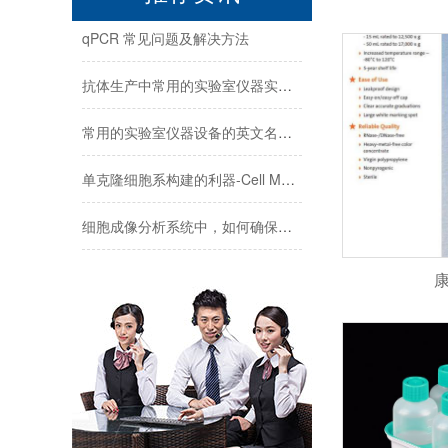
qPCR 常见问题及解决方法
抗体生产中常用的实验室仪器实验试剂实验耗材一览表
常用的实验室仪器设备的英文名称及缩写
单克隆细胞系构建的利器-Cell Metric细胞成像仪
细胞成像分析系统中，如何确保获得高分辨率图像
中型微射流均质机在纳米材料的均质处理中的应用
​
海南封关,生物医药迎来历史性机遇！零关税15%税制如何重塑千亿赛道？
科研补给站：苏州阿尔法生物，你生物实验室的 “一站式配齐专家”
做了 5 年 Transwell 细胞迁移实验，从踩坑到稳出数据，这份详细操作和避坑指南请收好