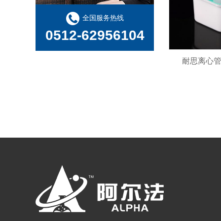
限制性内切酶命名规则是什么？HindⅢ、EcoRI 等酶名的构成逻辑
全国服务热线
qPCR 常见问题及解决方法
0512-62956104
耐思离心管-