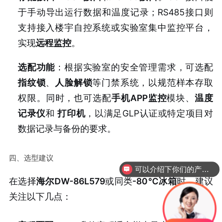
于手动导出运行数据和温度记录；RS485接口则
支持接入楼宇自控系统或实验室集中监控平台，
实现
远程监控
。
选配功能
：根据实验室的安全管理需求，可选配
指纹锁
、
人脸解锁
等门禁系统，以规范样本存取
权限。同时，也可选配
手机APP监控
模块、
温度
记录仪
和
打印机
，以满足GLP认证或特定项目对
数据记录与备份的要求。
四、选型建议
可以介绍下你们的产品么？
你们是怎么收费的呢？
在选择
海尔DW-86L579
或同类
-80℃冰箱
时，建议
关注以下几点：