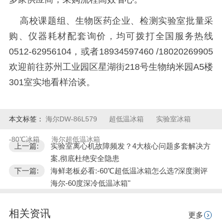
高校课题组、生物医药企业、检测实验室批量采
购、仪器耗材配套询价，均可拨打全国服务热线
0512-62956104，或者18934597460 /18020269905
欢迎前往苏州工业园区星湖街218号生物纳米园A5楼
301室实地看样洽谈。
本文标签：
海尔DW-86L579
超低温冰箱
实验室冰箱
-80℃冰箱
海尔超低温冰箱
上一篇:
实验室离心机故障频发？4大核心问题多套解决方
案,彻底杜绝安全隐患
下一篇:
海鲜老板必看:-60℃超低温冰箱怎么选?深度测评
海尔-60度深冷低温冰箱"
相关资讯
更多