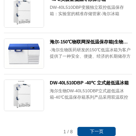
中，-10~-25℃精准低温环境是保障样本活
DW-40L510DBP变频独立双控低温保存
性、试剂稳定性的关键。
箱：实验室的精准存储管家-海尔冰箱
海尔-150℃物联网深低温保存箱|生物样本 细胞储存专用
-海尔生物医药研发的150℃低温冰箱为客户
提供了一种安全、便捷、经济的长期储存方
式。通过提供比水重结晶温度低20℃左右的
储存环境，该冷冻箱适用于储存各种生物样
本，如病毒、红细胞、白细胞、切片、骨
骼、精子、海洋产品、特殊检测材料甚至电
DW-40L510DBP -40℃ 立式超低温冰箱
子产品检测等
海尔生物DW-40L510DBP立式超低温冰
箱-40℃低温保存箱系列产品采用双温双控
核心技术，实现-20℃至-40℃超低温存储，
有效容积达510L，可安全保存血浆、生物材
料、试剂等多种样本，为样本存储提供稳
定、可靠的保障。
下一页
1
/
8