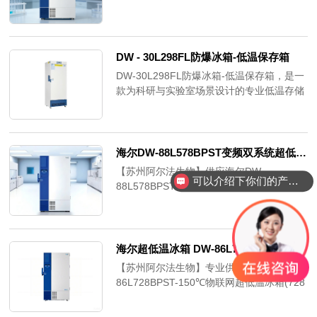
储能力、828L超大容积及双独立制冷系统，
为医院血站、疾控中心、科研院所等机构提
供稳定可靠的生物样本存储解决方案。可安
全保存病毒病菌、红细胞白细胞、皮肤骨
DW - 30L298FL防爆冰箱-低温保存箱
骼、生物制品等各类对温度敏感的珍贵样
DW-30L298FL防爆冰箱-低温保存箱，是一
本，温度均匀性≤±3℃，符合GMP、
款为科研与实验室场景设计的专业低温存储
ISO13485等专业认证标准。
设备，可对易燃、易爆、易蒸发、易腐蚀的
试剂，以及生物制品、材料等进行低温密封
存储，广泛适用于高校各实验室、科研单位
的实验场所。
海尔DW-88L578BPST变频双系统超低温保存箱-86℃
【苏州阿尔法生物】供应海尔DW-
可以介绍下你们的产品么？
88L578BPST-86℃超低温保存箱，变频双
系统超低温冰箱,变频超低温冰箱,双系统深
低温冰箱,节能超低温冰箱；。查看DW-
88L578BPST变频技术详解、节能数据、参
数规格及苏州本地采购与技术服务方案。
海尔超低温冰箱 DW-86L728BPST
【苏州阿尔法生物】专业供应海尔DW-
86L728BPST-150℃物联网超低温冰箱(728
升)。专为生物样本库、细胞库、珍贵材料
提供超大容量、超低温安全储存及实时远程