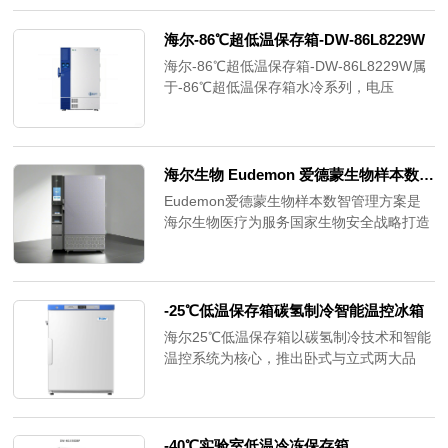
监控。查看DW-86L728BPST详细技术参
数、物联网功能演示、应用案例及苏州本地
海尔-86℃超低温保存箱-DW-86L8229W
化采购、安装与维保服务。立即咨询获取方
海尔-86℃超低温保存箱-DW-86L8229W属
案！"
于-86℃超低温保存箱水冷系列，电压
220/50，功率1100w，箱内温
度-40~-86℃。采用循环水冷技术，散热效
率高，829L大容量适配工业级科研样本存
储，具备三重安全防护，适用于高温环境科
海尔生物 Eudemon 爱德蒙生物样本数智管理方案
研场景，为大规模科研样本存储提供可靠方
Eudemon爱德蒙生物样本数智管理方案是
案。
海尔生物医疗为服务国家生物安全战略打造
的核心解决方案，聚焦病原微生物菌（毒）
种及样本的安全保藏需求。
-25℃低温保存箱碳氢制冷智能温控冰箱
海尔25℃低温保存箱以碳氢制冷技术和智能
温控系统为核心，推出卧式与立式两大品
类，凭借节能环保、控温精准、安全可靠等
优势，为实验室、药企、科研机构打造专业
级低温存储解决方案。在生物样本留存、医
药试剂保鲜、科研耗材存储等场景
-40℃实验室低温冷冻保存箱