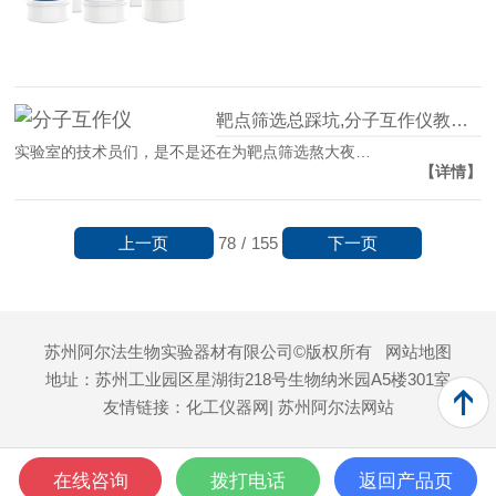
靶点筛选总踩坑,分子互作仪教你轻松逆袭！
实验室的技术员们，是不是还在为靶点筛选熬大夜…
【详情】
上一页
下一页
78
/
155
苏州阿尔法生物实验器材有限公司©版权所有
网站地图
地址：苏州工业园区星湖街218号生物纳米园A5楼301室
友情链接：
化工仪器网
| 苏州阿尔法网站
在线咨询
拨打电话
返回产品页