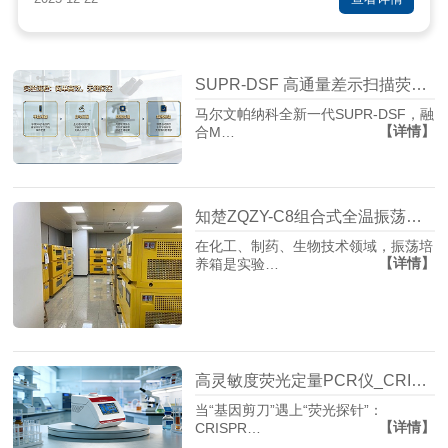
SUPR-DSF 高通量差示扫描荧光仪，重新定义蛋白质稳定性筛选
马尔文帕纳科全新一代SUPR-DSF，融
【详情】
合M…
知楚ZQZY-C8组合式全温振荡培养箱参数详解：三层叠加如何实现±0.1℃精准控温？
在化工、制药、生物技术领域，振荡培
【详情】
养箱是实验…
高灵敏度荧光定量PCR仪_CRISPR Cas13a检测_病原体核酸检测-苏州阿尔法生物
当“基因剪刀”遇上“荧光探针”：
【详情】
CRISPR…