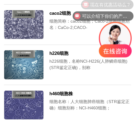
现在有优惠活动么？
caco2细胞
可以介绍下你们的产品么？
细胞简称：caco2细胞；Caco-2细胞细胞别
名：CaCo-2;CACO-
2;Caco2;CACO2;CACO2;CaCo2;CaCO2;Cac
2/ATCC；Caco-2细胞分离自直肠原位癌；
当长到满时，Caco-2细胞表现出特征性的肠
上皮细胞分化。Caco-2细胞表达维甲酸结合
h226细胞
蛋白I和维甲酸结合蛋白Ⅱ，并呈角质蛋白阳
h226细胞，名称NCI-H226(人肺鳞癌细胞)
性。
(STR鉴定正确)，别称
NCI.H226;NCIH226;H226;H-226;HUT-
226;HUT226;NCIH226；h226细胞培养基
货号：TCH-G279；
h460细胞株
细胞名称：人大细胞肺癌细胞（STR鉴定正
确）细胞别称：NCI-H460细胞；
NCI.H460;H460;H-460;NCIH460;NCI-
HUT-460;NCI-460h460细胞株购买；h460
细胞株培养基货号：TCH-G286