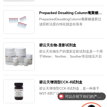
染性能出众、可靠，适合各种高通量应用
Lipofectamine2000转染试剂的使用覆盖上
百种细胞系，甚至适用于较难转染的细胞。
Prepacked Desalting Column葡聚糖凝胶过滤层析​法蛋白纯化脱盐柱​
PrepackedDesaltingColumn葡聚糖凝胶过
滤层析法蛋白纯化脱盐柱装有
8.3mlSmartdexG-25中。SmartdexG-25系
列介质是以葡聚糖为基质的凝胶过滤层析介
质，其工作原理主要是利用具有网状结构的
葡聚糖凝胶的分子筛作用，根据被分离物质
碧云天生物-显影试剂盒
的分子大小不同来进行分离。
碧云天生物生产的显影定影试剂盒是一个用
于Weter、Norther、Souther等后续压片后
的洗片试剂。本试剂盒中的显影和定影试剂
的配方适合于X光片的显影定影，对于普通
的黑白底片或照片的显影定影也适用。本显
影定影试剂盒不再需要其它任何试剂，只需
加水溶解并定容后，即可使用。
碧云天增强型CCK-8试剂盒
碧云天增强型CCK-8试剂盒，是一种基于
WST-8而广泛应用于细胞增殖和细胞毒性的
可以介绍下你们的产品么？
快速、高灵敏度检测的试剂盒。