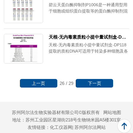
碧云天蛋白酶抑制剂P1006是一种通用型用
于细胞或组织蛋白提取等的蛋白酶抑制剂混
合物
(200mMAEBSF,30μMAprotinin,13mMBestat
并提供独立包装的0.1MEDTA。
天根-无内毒素质粒小提中量试剂盒-DP118
天根-无内毒素质粒小提中量试剂盒-DP118
提取的质粒DNA可适用于转染多种细胞及各
种常规操作，包括酶切、PCR、测序、连接
等实验。
上一页
下一页
26
/
29
苏州阿尔法生物实验器材有限公司©版权所有
网站地图
地址：苏州工业园区星湖街218号生物纳米园A5楼301室
友情链接：
化工仪器网
| 苏州阿尔法网站