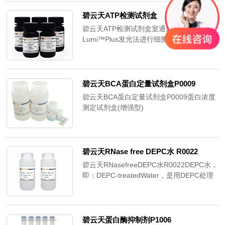
碧云天ATP检测试剂盒
碧云天ATP检测试剂盒室通过CellTiter-
Lumi™Plus发光法进行细胞活力检测试剂盒
(CellTiter-
Lumi™PlusLuminescentCellViabilityAssayKi
简称CTLPlus发光法细胞活力检测试剂盒或
CTLPlusATP检测试剂盒。是一种通过化学
碧云天BCA蛋白定量试剂盒P0009
发光法测定细胞内ATP含量从而用于灵敏
碧云天BCA蛋白定量试剂盒P0009蛋白浓度
度、超宽线性范围定量检测活细胞数目的试
测定试剂盒(增强型)
剂盒。
(EhacedBCAProteiAayKit)是根据常用的两
种蛋白浓度检测方法之一BCA法研制而成，
实现了蛋白浓度测定的简单、高稳定性、高
灵敏度和兼容性。
碧云天RNase free DEPC水 R0022
碧云天RNasefreeDEPC水R0022DEPC水，
即：DEPC-treatedWater，是用DEPC处理
过并经高温高压消毒的Milli-Q纯水。经检测
不含RNase、DNase和proteinase。
碧云天蛋白酶抑制剂P1006