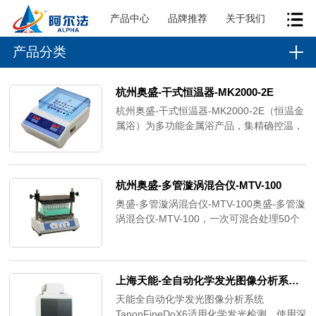
产品中心
品牌推荐
关于我们
产品分类
杭州奥盛-干式恒温器​-MK2000-2E​
杭州奥盛-干式恒温器-MK2000-2E（恒温金
属浴）为多功能金属浴产品，集精确控温，
设计美观大方拥有外形于一体。是一款外观
精致、性能好、可配多规格模块、对2个模
块进行独立加热、恒温的品质保障产品。
杭州奥盛-多管漩涡混合仪-MTV-100
奥盛-多管漩涡混合仪-MTV-100奥盛-多管漩
涡混合仪-MTV-100，一次可混合处理50个
样品。可选配多种配件，满足不同规格试管
旋涡混合的需要。一次可处理50个样品LCD
显示速度、时间、微处理器控制速度和时间
标配12mm泡沫试管架、托盘垫可编程的点
上海天能-全自动化学发光图像分析系统-Tanon Fine Do X6
动模式，允许用户设置1~59的点动混合。
天能全自动化学发光图像分析系统
TanonFineDoX6适用化学发光检测，使用深