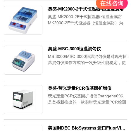
片。可用于光谱扫描，终点法和动力学检
测。适用于带盖及不带盖的96孔板和384孔
奥盛-MK2000-2干式恒温器-恒温金属浴​
板。
奥盛-MK2000-2E干式恒温器-恒温金属浴
MK2000-2E干式恒温器（恒温金属浴）为
多功能金属浴产品，集精确控温，集美观、
设计于一体。MK2000-2E金属浴具有多规
格模块、对2个模块进行独立加热、恒温且
外观精致的产品。产品特点1.控温精确，加
奥盛-MSC-3000恒温混匀仪
热快速安全----源于新的温度控制技术，精
MS-3000/MSC-3000恒温混匀仪是对现有恒
密品质模块加工，确保了热传导性。2.多
温混匀仪操作方式的一次升级性能稳定，使
种......
用寿命长微处理器控制，温控线性好、振荡
转速准确、波动小直流无刷电机驱动、长寿
命、免保养内置超温保护装置，性能可靠。
奥盛-荧光定量PCR仪基因扩增仪
荧光定量PCR仪基因扩增仪Esangene696
是奥盛新推出的一款实时荧光定量PCR检测
系统。该款产品具有精准高效的温控系统、
先进的光电系统，内置丰富的软件分析功
能，搭配简单易懂的操控方式，可满足定性
分析、定量分析、SNP分析、熔解曲线分析
美国INDEC BioSystems 进口FluorVivo 荧光小动物活体成像系统