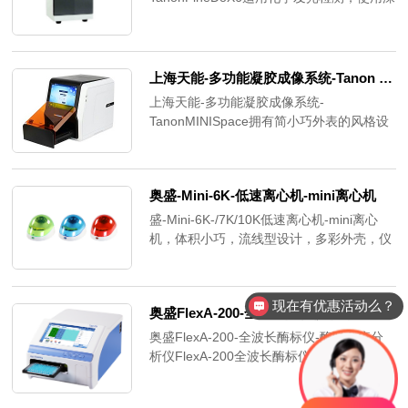
度制冷的背照式CCD作为感光芯片，是一款
具有较高灵敏的发光成像系统，可适用于要
求高的化学发光与部分活体动植物发光的检
测。其使用的背照式CCD技术，具有较高的
上海天能-多功能凝胶成像系统-Tanon MINI Space
感光效率，是传统CCD的数倍。
上海天能-多功能凝胶成像系统-
TanonMINISpace拥有简小巧外表的风格设
计，经典黑白色搭配；创新性的多波长LED
透射载物台设计，涵盖了更丰富的应用模
块；采用前沿的光学系统等，为科研工作者
奥盛-Mini-6K-低速离心机-​mini离心机​
提供一个高颜值、高性能、高清晰度、高灵
敏度及操作简便的图像分析工具。
盛-Mini-6K-/7K/10K低速离心机-mini离心
机，体积小巧，流线型设计，多彩外壳，仪
器轻便易于携带，mix转速分别为
6,000rpm/7,000rpm/10,000rpm，满足实验
室试剂混合及样品瞬时离心需求。人性化设
现在有优惠活动么？
奥盛FlexA-200-全波长酶标仪​-酶联免疫分析仪​
计，开盖即停，合盖自动运行。
奥盛FlexA-200-全波长酶标仪-酶联免疫分
析仪FlexA-200全波长酶标仪是一款基于光
栅单色器，波长范围200-1000m的酶标仪，
拥有灵活检测优势，无需加配额外的滤光