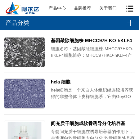
产品中心
品牌推荐
关于我们
产品分类
基因敲除细胞株-​MHCC97H KO-hKLF4​
细胞名称：基因敲除细胞株-MHCC97HKO-
hKLF4细胞简称：MHCC97HKO-hKLF4产
品货号：CGKO-M2125修饰基因：hKLF4
修饰类型：敲除转导方法：质粒电转抗性基
因：Puro克隆类型：纯合子细胞鉴定：
PCR，测序
hela 细胞
hela细胞是一个来自人体组织经连续培养获
得的非整倍体上皮样细胞系，它由GeyGO
等在1951年从31岁女性黑人的宫颈癌组织
建立。
间充质干细胞成软骨​诱导分化培养基
骨髓间充质干细胞在诱导培养基的作用下，
会逐渐向软骨细胞方向分化,软骨细胞外具有