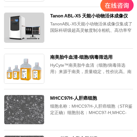
度-40~-86℃。采用循环水冷技术，散热效
率高，829L大容量适配工业级科研样本存
储，具备三重安全防护，适用于高温环境科
Tanon ABL-X5 天能小动物活体成像仪
研场景，为大规模科研样本存储提供可靠方
TanonABL-X5天能小动物活体成像仪集成了
案。
国际科研级超高灵敏度制冷相机、高功率窄
波带LED激发光源和自动化控制技术，在样
品台、光源控制、机箱外壳等上:超高灵敏成
像科研级深度制冷高灵敏相机，更高的感光
效率搭配F0.85超大光圈全自动镜头，拥有
南美胎牛血清-​细胞/病毒筛选​用
更高的灵敏度，可以捕捉微弱发光及荧光高
HyCyte™南美胎牛血清（细胞/病毒筛选
清晰光路系统最高至1000万像素分辨率镜
用）来源于南美，质量稳定，性价比高。南
头，更好的成像细节背照式滤光片光路设
美胎牛血清适合各类肿瘤细胞株，包括
计，使背景干扰更低，呈现的目标信号更加
Hep3B、HepG2等；较难培养的细胞株，如
清晰
内皮细胞，上皮细胞等；还可用于病毒包
装。
MHCC97H-​人肝癌细胞​
细胞名称：MHCC97H-人肝癌细胞（STR鉴
定正确）细胞别名：MHCC97-H;MHCC-
97H;MHCC97H培养体系：DMEM-
H+10%FBS+1%Glutamax+1%SodiumPyruva
人肝癌细胞配套培养基货号：TCH-G258传