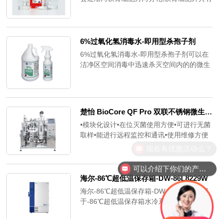
一层富含蛋白多糖的基质，是成软骨分化的
标志物，可被阿利辛蓝染成蓝绿色。骨髓间
充质干细胞成软骨诱导分化培养基适用于骨
髓间充质干细胞成软骨诱导，能提高诱导效
​6%过氧化氢消毒水-即用型杀孢子剂
率。产品特点：产品性能稳定，可提高骨髓
6%过氧化氢消毒水-即用型杀孢子剂可以在
间充质干细胞成软骨诱导效率;同时适用于骨
洁净区空间消毒中迅速杀灭空间内的的微生
髓间充质干细胞平面诱导和三维诱导;含染色
物（包括芽孢）或者抑制微生物繁殖的国产
液，方便使用；即用型产品，开封即可使
高效消毒剂。它广泛应用于制药行业车间、
用，更省时省力。
食品企业、细胞实验室、分子生物学实验室
等环境的生物性清洁。
楚怡 BioCore QF Pro 双联不锈钢微生物发酵罐
•模块化设计•在位灭菌使用方便•可进行无菌
取样•能进行远程监控和通讯•使用维修方便
现在有优惠活动么？
可以介绍下你们的产品么？
海尔-86℃超低温保存箱-DW-86L8229W
海尔-86℃超低温保存箱-DW-86L8229W属
于-86℃超低温保存箱水冷系列，电压
220/50，功率1100w，箱内温