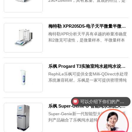
290×184mm，具有紧凑、直观的特点，是
中使用微载体或细胞滤网5.多种形式的可扩
紧凑型天平与便捷的应用程序相结合。称量
展性—支持将PSC培养6.规模扩大至多种容
性能也同样出色。由于这款智能天平选配电
器形式：多孔板、摇瓶和生物反应器7.PSC
池供电方式，因此移动比较方便。ML-T系
细胞系间的一致性—在保持多能性和细胞活
列天平内置多种应用程序，外观设计也采用
梅特勒 XPR205D5-电子天平微量半微量分析天平
力的同时实现可靠且一致的球状体形成
符合人体工程学的设计。
梅特勒XPR分析天平具有卓越的称量准确度
和2微克可读性，是微量样本、半微量样本
等高难度称量应用的正确选择。节省时间、
成本与材料，进口品牌省心、放心。XPR分
析天平配备多种智能功能，如StatusLight状
态指示灯、LevelControl和
乐枫 Progard T3实验室纯水超纯水设备兼容耗材
GWPApproved，通过主动监控是否满足正
RephiLe乐枫可提供全套Milli-QDirect水处理
确称量的所有相关条件，为您提供结果有效
系统兼容耗材。乐枫是一家可提供密理博纯
的保证，从一开始就确保结果正确。
水系统兼容耗材的厂家，公司产品线也较为
齐全的。与原装产品相比，RephiLe设计生
产的兼容耗材产品性能相对稳定，品质可
可以介绍下你们的产品么？
靠，并且兼容密理博水处理系统，性价比
乐枫 Super-Genie G 智能纯水系统大流量EDI纯水超纯水工作站
高。RephiLe乐枫产品还可提供主板维修、
Super-Genie新一代智能型大流量水纯化系
手柄维修等统一的保修服务，为您解决使用
列产品融合了乐枫纯水超纯水技术研发领域
纯水机时遇到的各样问题。更换全套Milli-
十多年的经验积累，采用E时代的科技信息
QDirect系统的RephiLe兼容耗材，平均每年