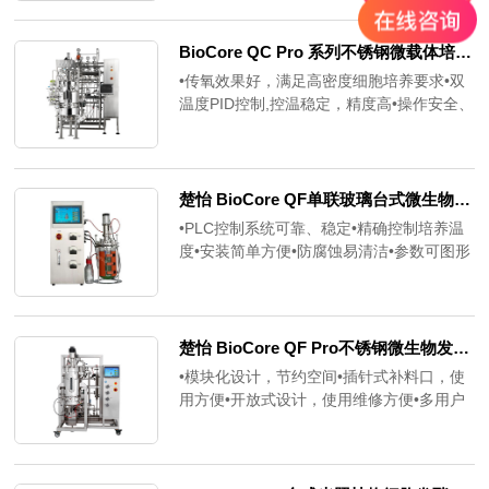
与创新理念，为打造实验室的可持续发展奠
可以为您节省大约10500元。
定了良好基础。Super-Genie是一款通过主
机就可以实现对整个纯水系统及纯水设备部
BioCore QC Pro 系列不锈钢微载体培养生物反应
件的运行状况进行全面的监控的设备，纯水
•传氧效果好，满足高密度细胞培养要求•双
产能稳定，可作为中大型实验室的中央纯水
温度PID控制,控温稳定，精度高•操作安全、
系统。
可靠，方便•开放式设计，使用、维修方便•
伺服电机扭力大，工作稳定可靠
楚怡 BioCore QF单联玻璃台式微生物发酵罐
•PLC控制系统可靠、稳定•精确控制培养温
度•安装简单方便•防腐蚀易清洁•参数可图形
化显示
楚怡 BioCore QF Pro不锈钢微生物发酵系统
•模块化设计，节约空间•插针式补料口，使
用方便•开放式设计，使用维修方便•多用户
保护功能•可设定多级控制和查看权限