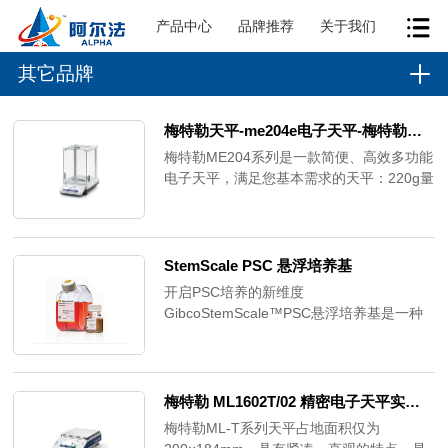
产品中心
品牌推荐
关于我们
其它品牌
梅特勒天平-me204e电子天平-梅特勒me204
梅特勒ME204系列是一款简便、高效多功能
电子天平，满足您基本需求的天平：220g量
程，0.1mg可读性，背光液晶显示屏，内部
调整，金属机架
StemScale PSC 悬浮培养基
开启PSC培养的新维度
GibcoStemScale™PSC悬浮培养基是一种
可扩展、易于使用的培养基，支持在悬浮培
养中大规模生成人多能干细胞（PSC）。1.
扩增能力—每次传代可实现5-10倍扩增2.细
胞扩增能力超出其他市售PSC悬浮培养基系
梅特勒 ML1602T/02 精密电子天平实验室称量天平
统3倍以上3.简化的工作流程—提供简单的
梅特勒ML-T系列天平占地面积仅为
培养基更换方案，4.无需在培养或传代过程