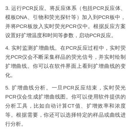
3.
运行
PCR
反应。将反应体系（包括
PCR
反应体、
模板
DNA
、引物和荧光探针等）加入到
PCR
板中，
并将
PCR
板放入实时荧光
PCR
仪中。根据反应方案
设置好扩增温度和时间等参数，启动
PCR
反应。
4.
实时监测扩增曲线。在
PCR
反应过程中，实时荧
光
PCR
仪会不断采集样品的荧光信号，并实时绘制
扩增曲线。你可以在软件界面上看到扩增曲线的变
化。
5.
扩增曲线分析。一旦
PCR
反应结束，实时荧光
PCR
仪会生成扩增曲线图。你可以使用软件提供的
分析工具，比如自动计算
CT
值、扩增效率和浓度
等。根据需要，你还可以选择特定的样品或曲线进
行分析。