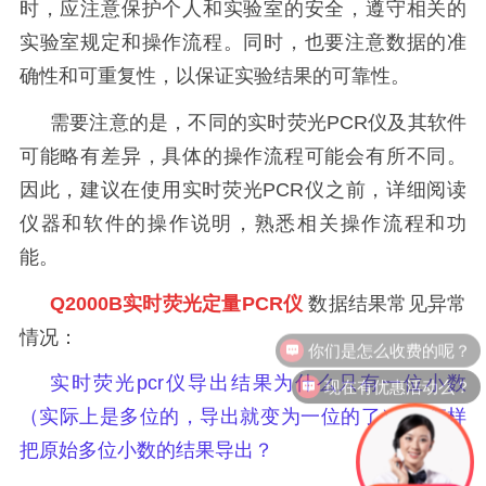
时，应注意保护个人和实验室的安全，遵守相关的
实验室规定和操作流程。同时，也要注意数据的准
确性和可重复性，以保证实验结果的可靠性。
需要注意的是，不同的实时荧光
PCR
仪及其软件
可能略有差异，具体的操作流程可能会有所不同。
因此，建议在使用实时荧光
PCR
仪之前，详细阅读
仪器和软件的操作说明，熟悉相关操作流程和功
能。
Q2000B
实时荧光定量
PCR
仪
数据结果常见异常
你们是怎么收费的呢？
情况：
现在有优惠活动么？
实时荧光
pcr
仪导出结果为什么只有一位小数
（实际上是多位的，导出就变为一位的了）？ 怎样
把原始多位小数的结果导出？