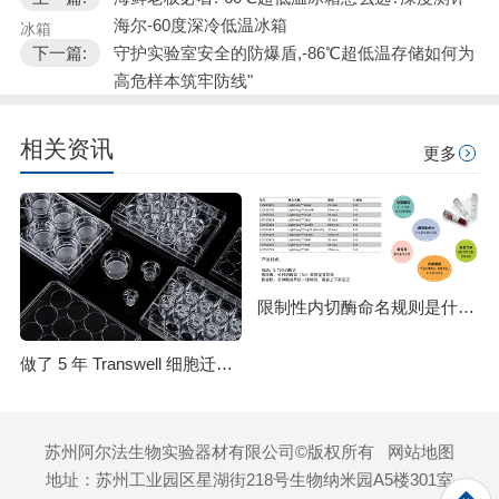
海尔-60度深冷低温冰箱
冰箱
下一篇:
守护实验室安全的防爆盾,-86℃超低温存储如何为
高危样本筑牢防线"
相关资讯
更多
限制性内切酶命名规则是什么？HindⅢ、EcoRI 等酶名的构成逻辑
做了 5 年 Transwell 细胞迁移实验，从踩坑到稳出数据，这份详细操作和避坑指南请收好
苏州阿尔法生物实验器材有限公司©版权所有
网站地图
地址：苏州工业园区星湖街218号生物纳米园A5楼301室