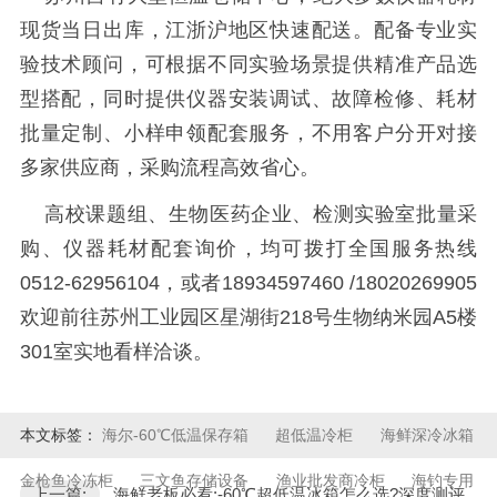
现货当日出库，江浙沪地区快速配送。配备专业实
验技术顾问，可根据不同实验场景提供精准产品选
型搭配，同时提供仪器安装调试、故障检修、耗材
批量定制、小样申领配套服务，不用客户分开对接
多家供应商，采购流程高效省心。
高校课题组、生物医药企业、检测实验室批量采
购、仪器耗材配套询价，均可拨打全国服务热线
0512-62956104，或者18934597460 /18020269905
欢迎前往苏州工业园区星湖街218号生物纳米园A5楼
301室实地看样洽谈。
本文标签：
海尔-60℃低温保存箱
超低温冷柜
海鲜深冷冰箱
金枪鱼冷冻柜
三文鱼存储设备
渔业批发商冷柜
海钓专用
上一篇:
海鲜老板必看:-60℃超低温冰箱怎么选?深度测评