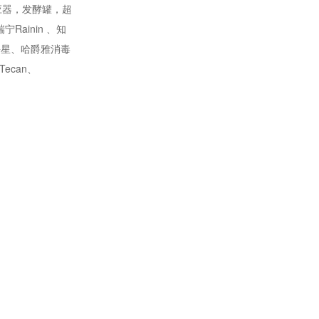
应器，发酵罐，超
ainin 、知
海星、哈爵雅消毒
Tecan、