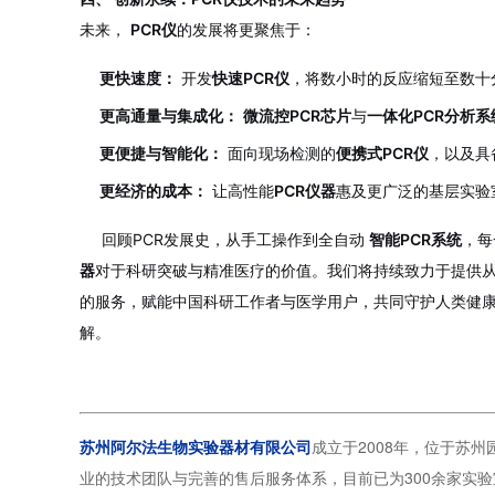
未来，
PCR仪
的发展将更聚焦于：
更快速度：
开发
快速PCR仪
，将数小时的反应缩短至数十
更高通量与集成化：
微流控PCR芯片
与
一体化PCR分析系
更便捷与智能化：
面向现场检测的
便携式PCR仪
，以及具
更经济的成本：
让高性能
PCR仪器
惠及更广泛的基层实验
回顾PCR发展史，从手工操作到全自动
智能PCR系统
，每
器
对于科研突破与精准医疗的价值。我们将持续致力于提供
的服务，赋能中国科研工作者与医学用户，共同守护人类健
解。
苏州阿尔法生物实验器材有限公司
成立于2008年，位于苏州
业的技术团队与完善的售后服务体系，目前已为300余家实