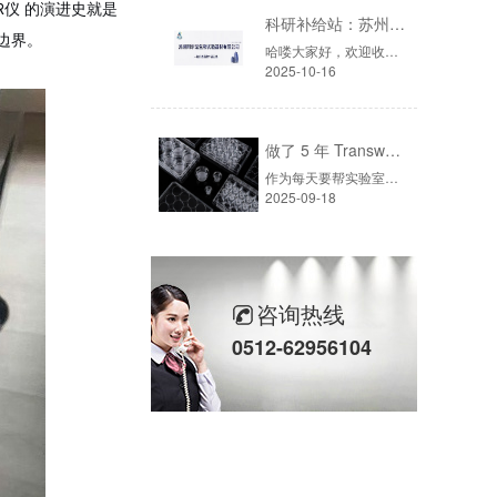
R仪
的演进史就是
科研补给站：苏州阿尔法生物，你生物实验室的 “一站式配齐专家”
边界。
哈喽大家好，欢迎收听本期「科研补给站」！不管是生物制药公司的采购，还是高校实验室的老师，肯定都遇到过“买仪器挑花眼、等耗材急到慌、售后找不到人”的麻烦吧？今天就给大家推荐一家能解决这些痛点的供应商——苏州阿尔法生物实验器材有限公司，一家在行业里深耕了17年的“老行家”。
2025-10-16
做了 5 年 Transwell 细胞迁移实验，从踩坑到稳出数据，这份详细操作和避坑指南请收好
作为每天要帮实验室客户解决各种Transwell问题的耗材供应商，我见过太多同学因为操作细节没把控好，明明细胞状态没问题，最后却得不到能用的数据——要么膜上细胞太少，要么下室细胞污染，甚至连Transwell小室怎么放都能搞错。
2025-09-18
咨询热线
0512-62956104