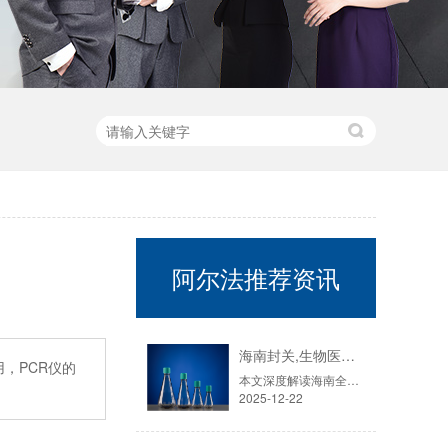
阿尔法推荐资讯
海南封关,生物医药迎来历史性机遇！零关税15%税制如何重塑千亿赛道？
，PCR仪的
本文深度解读海南全岛封关运作对生物医药产业的重大影响。核心分析：政策红利：详解“零关税”、“加工增值30%免关税”、“双15%”税制如何系统性降低企业成本达8%-10%。产业布局：揭秘东湖高新海口生物城等“省际飞地”如何吸引超170家企业落户，以及先声药业等龙头企业的创新联动模式。市场风口：结合国内细胞培养耗材市场7年翻倍至42.6亿的增速，探讨国产替代与全球竞争新格局。
2025-12-22