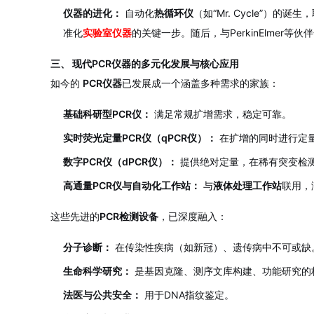
仪器的进化：
自动化
热循环仪
（如“Mr. Cycle”）
准化
实验室仪器
的关键一步。随后，与PerkinElmer等
三、 现代PCR仪器的多元化发展与核心应用
如今的
PCR仪器
已发展成一个涵盖多种需求的家族：
基础科研型PCR仪：
满足常规扩增需求，稳定可靠。
实时荧光定量PCR仪（qPCR仪）：
在扩增的同时进行定
数字PCR仪（dPCR仪）：
提供绝对定量，在稀有突变检
高通量PCR仪与自动化工作站：
与
液体处理工作站
联用，
这些先进的
PCR检测设备
，已深度融入：
分子诊断：
在传染性疾病（如新冠）、遗传病中不可或缺
生命科学研究：
是基因克隆、测序文库构建、功能研究的
法医与公共安全：
用于DNA指纹鉴定。