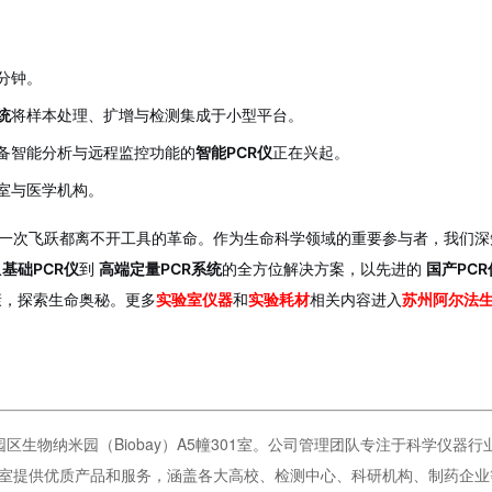
分钟。
统
将样本处理、扩增与检测集成于小型平台。
备智能分析与远程监控功能的
智能PCR仪
正在兴起。
室与医学机构。
一次飞跃都离不开工具的革命。作为生命科学领域的重要参与者，我们深
从
基础PCR仪
到
高端定量PCR系统
的全方位解决方案，以先进的
国产PCR
康，探索生命奥秘。更多
实验室仪器
和
实验耗材
相关内容进入
苏州阿尔法
园区生物纳米园（Biobay）A5幢301室。公司管理团队专注于科学仪器
验室提供优质产品和服务，涵盖各大高校、检测中心、科研机构、制药企业