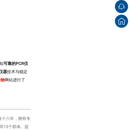
知
可靠的PCR仪
仪器
技术与稳定
生物
网站进行了
行业十八年，拥有专
等13个群体。提