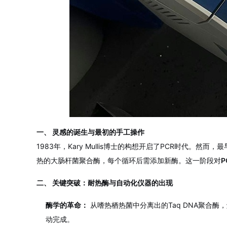
一、 灵感的诞生与最初的手工操作
1983年，Kary Mullis博士的构想开启了PCR时代
热的大肠杆菌聚合酶，每个循环后需添加新酶。这一阶段对
P
二、 关键突破：耐热酶与自动化仪器的出现
酶学的革命：
从嗜热栖热菌中分离出的Taq DNA聚合酶
动完成。