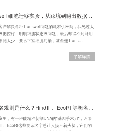
做了 5 年 Transwell 细胞迁移实验，从踩坑到稳出数据，这份详细操作和避坑指南请收好
户解决各种Transwell问题的耗材供应商，我见过太
没把控好，明明细胞状态没问题，最后却得不到能用
胞太少，要么下室细胞污染，甚至连Trans…
了解详情
限制性内切酶命名规则是什么？HindⅢ、EcoRI 等酶名的构成逻辑
里，有一种能精准切割DNA的"基因手术刀"，叫限
dⅢ、EcoRI这些复杂名字总让人摸不着头脑，它们的