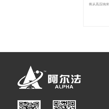
将从高压纳
梅特勒-托利多 Rainin瑞宁