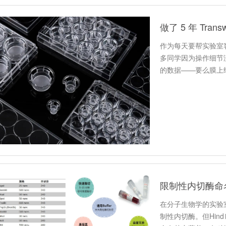
作为每天要帮实验室客
多同学因为操作细节
的数据——要么膜上细
在分子生物学的实验室
制性内切酶。但Hin