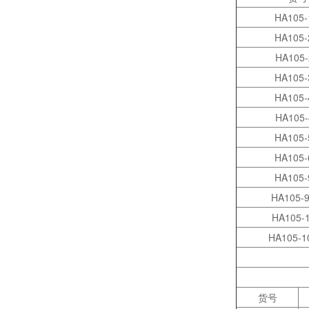
HA105
HA105
HA105-
HA105
HA105
科研补给站：苏州阿尔法生物，你生物实验室的 “一站式配齐专家”
HA105-
HA105
HA105
HA105
HA105-
HA105-
HA105-
做了 5 年 Transwell 细胞迁移实验，从踩坑到稳出数据，这份详细操作和避坑指南请收好
货号