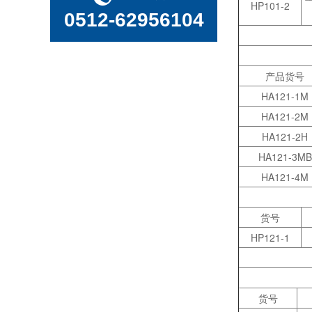
HP101-2
0512-62956104
常用的实验室仪器设备的英文名称及缩写
产品货号
HA121-1M
单克隆细胞系构建的利器-Cell Metric细胞成像仪
HA121-2M
HA121-2H
HA121-3MB
HA121-4M
货号
HP121-1
细胞成像分析系统中，如何确保获得高分辨率图像
货号