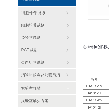
细胞株/细胞系
细胞培养试剂
免疫学试剂
心血管和心肌标
PCR试剂
海南封关,生物医药迎来历史性机遇！零关税15%税制如何重塑千亿赛道？
蛋白组学试剂
洁净区消毒及配套清洁耗材
货号
HA101-1M
实验室耗材
HA101-1H
HA101-2M
实验室解决方案
科研补给站：苏州阿尔法生物，你生物实验室的 “一站式配齐专家”
HA101-2H