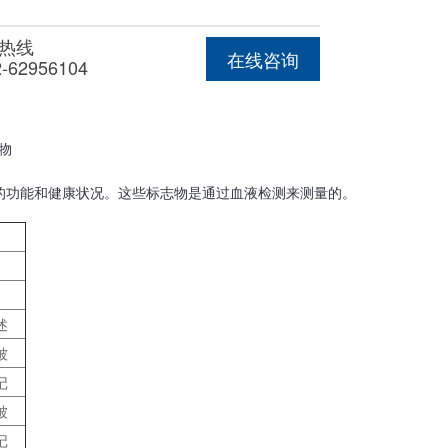
热线
在线咨询
2-62956104
物
的功能和健康状况。这些标志物是通过血液检测来测量的。
述
被
记
被
记