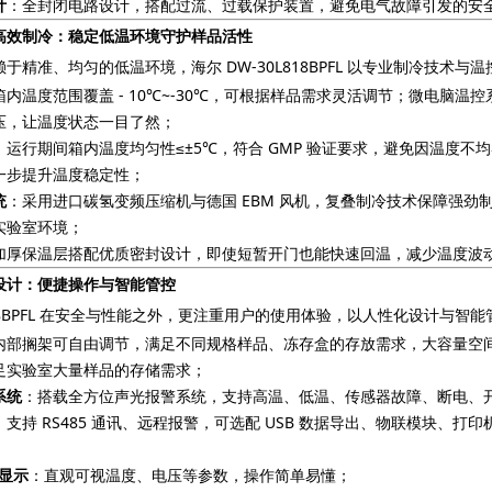
计
：全封闭电路设计，搭配过流、过载保护装置，避免电气故障引发的安
高效制冷：稳定低温环境守护样品活性
于精准、均匀的低温环境，海尔 DW-30L818BPFL 以专业制冷技术
箱内温度范围覆盖 - 10℃~-30℃，可根据样品需求灵活调节；微电脑温控系
压，让温度状态一目了然；
：运行期间箱内温度均匀性≤±5℃，符合 GMP 验证要求，避免因温度不
一步提升温度稳定性；
统
：采用进口碳氢变频压缩机与德国 EBM 风机，复叠制冷技术保障强劲
实验室环境；
加厚保温层搭配优质密封设计，即使短暂开门也能快速回温，减少温度波
设计：便捷操作与智能管控
L818BPFL 在安全与性能之外，更注重用户的使用体验，以人性化设计与
内部搁架可自由调节，满足不同规格样品、冻存盒的存放需求，大容量空间
足实验室大量样品的存储需求；
系统
：搭载全方位声光报警系统，支持高温、低温、传感器故障、断电、
支持 RS485 通讯、远程报警，可选配 USB 数据导出、物联模块、打
 显示
：直观可视温度、电压等参数，操作简单易懂；