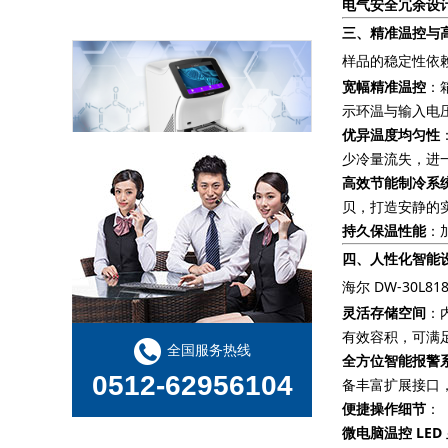
电气安全冗余设
三、精准温控与
样品的稳定性依赖
宽幅精准温控
：
示环温与输入电
优异温度均匀性
少冷量流失，进
qPCR 常见问题及解决方法
高效节能制冷系
贝，打造安静的
持久保温性能
：
四、人性化智能
海尔 DW-30
灵活存储空间
：
有效容积，可满
全国服务热线
全方位智能报警
抗体生产中常用的实验室仪器实验试剂实验耗材一览表
0512-62956104
备丰富扩展接口，
便捷操作细节
：
微电脑温控 LED