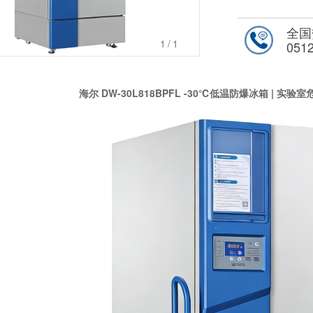
全国
1
/1
051
海尔 DW-30L818BPFL -30℃低温防爆冰箱 | 