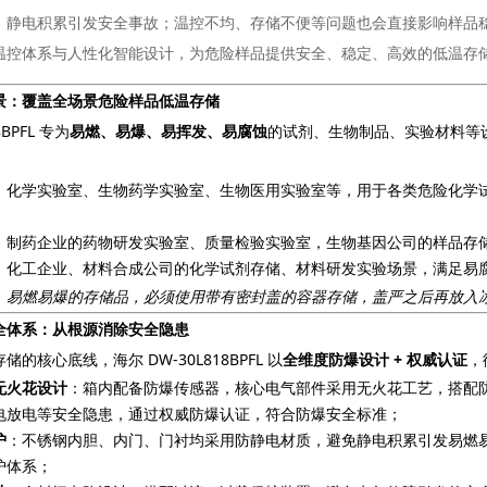
静电积累引发安全事故；温控不均、存储不便等问题也会直接影响样品稳定性。海
温控体系与人性化智能设计，为危险样品提供安全、稳定、高效的低温存
景：覆盖全场景危险样品低温存储
8BPFL 专为
易燃、易爆、易挥发、易腐蚀
的试剂、生物制品、实验材料等设计
：化学实验室、生物药学实验室、生物医用实验室等，用于各类危险化学
：制药企业的药物研发实验室、质量检验实验室，生物基因公司的样品存
：化工企业、材料合成公司的化学试剂存储、材料研发实验场景，满足易
、易燃易爆的存储品，必须使用带有密封盖的容器存储，盖严之后再放入
全体系：从根源消除安全隐患
的核心底线，海尔 DW-30L818BPFL 以
全维度防爆设计 + 权威认证
，
无火花设计
：箱内配备防爆传感器，核心电气部件采用无火花工艺，搭配
电放电等安全隐患，通过权威防爆认证，符合防爆安全标准；
护
：不锈钢内胆、内门、门衬均采用防静电材质，避免静电积累引发易燃
护体系；