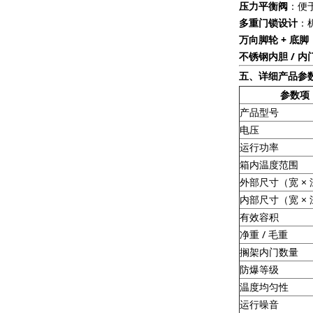
压力平衡阀
：便
多重门锁设计
：
万向脚轮 + 底脚
不锈钢内胆 / 内
常用的实验室仪器设备的英文名称及缩写
五、详细产品参
参数项
产品型号
电压
运行功率
单克隆细胞系构建的利器-Cell Metric细胞成像仪
箱内温度范围
外部尺寸（宽 × 
内部尺寸（宽 × 
有效容积
净重 / 毛重
搁架内门数量
防爆等级
细胞成像分析系统中，如何确保获得高分辨率图像
温度均匀性
运行噪音