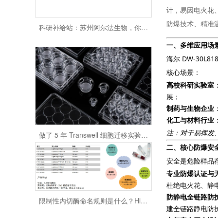
计，易因电火花、
科研补给站：苏州阿尔法生物，你生物实验室的 “一站式配齐专家”
防爆技术、精准
一、多维应用场
海尔 DW-30L81
核心场景：
高校科研实验室
展；
制药与生物企业
化工与材料行业
做了 5 年 Transwell 细胞迁移实验，从踩坑到稳出数据，这份详细操作和避坑指南请收好
注：对于易挥发
二、核心防爆安
安全是危险样品存储
专业防爆认证与
杜绝电火花、静
限制性内切酶命名规则是什么？HindⅢ、EcoRI 等酶名的构成逻辑
防静电全链路防
建全链路静电防