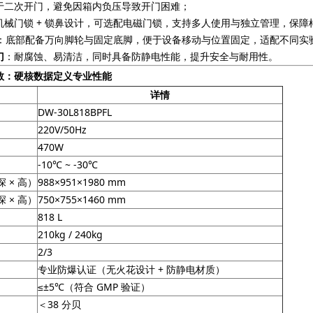
于二次开门，避免因箱内负压导致开门困难；
机械门锁 + 锁鼻设计，可选配电磁门锁，支持多人使用与独立管理，保障
：底部配备万向脚轮与固定底脚，便于设备移动与位置固定，适配不同实
门
：耐腐蚀、易清洁，同时具备防静电性能，提升安全与耐用性。
数：硬核数据定义专业性能
详情
DW-30L818BPFL
220V/50Hz
470W
-10℃ ~ -30℃
深 × 高）
988×951×1980 mm
深 × 高）
750×755×1460 mm
818 L
210kg / 240kg
2/3
专业防爆认证（无火花设计 + 防静电材质）
≤±5℃（符合 GMP 验证）
＜38 分贝