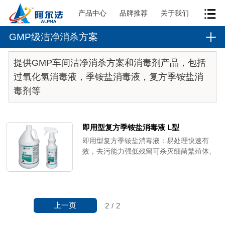
产品中心
品牌推荐
关于我们
GMP级洁净消杀方案
提供GMP车间洁净消杀方案和消毒剂产品，包括
过氧化氢消毒液，季铵盐消毒液，复方季铵盐消
毒剂等
即用型复方季铵盐消毒液 L型
即用型复方季铵盐消毒液：易处理快速有
效，去污能力强低残留可杀灭细菌繁殖体、
酵母菌、部分病毒等在悬液实验杀菌效果表
现较好。
上一页
2
/
2