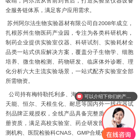
吸睛，阿尔法从售前到售后，打造实验室仪器设备
全服务链体系，满足客户应用需求。
苏州阿尔法生物实验器材有限公司自2008年成立，
扎根苏州生物医药产业园，专注为各类科研机构，
制药企业提供实验室仪器、科研试剂、实验耗材全
品类一站式供应解决方案，覆盖分子生物学、细胞
培养、微生物检测、药物研发、临床体外诊断、理
化分析六大主流实验场景，一站式配齐实验室全部
所需物资。
公司持有梅特勒托利多、海尔生物、朗基、知楚、
可以介绍下你们的产品么？
天能、恒尔、天根生化、耐思等国内外一线仪器试
剂品牌正规授权，全线产品具备完整质检报告、注
册资质，满足高校实验室、药企研发部、第三方检
测机构、医院检验科CNAS、GMP合规使用要求。